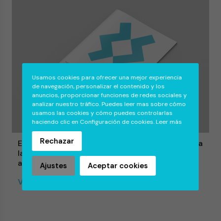
Usamos cookies para ofrecer una mejor experiencia
de navegación, personalizar el contenido y los
anuncios, proporcionar funciones de redes sociales y
analizar nuestro tráfico. Puedes leer mas sobre cómo
usamos las cookies y cómo puedes controlarlas
haciendo clic en Configuración de cookies.
Leer más
Rechazar
Efectividad de un programa de intervención para
la reducción del sexismo hostil y benévolo en
adolescentes infractores varones
Ajustes
Aceptar cookies
Ver pdf