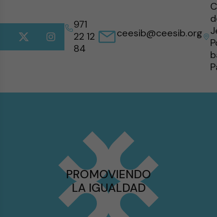
C
d
971
J
ceesib@ceesib.org
22 12
P
84
b
P
PROMOVIENDO
LA IGUALDAD