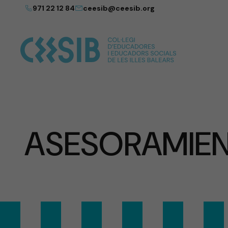
971 22 12 84
ceesib@ceesib.org
ASESORAMIEN