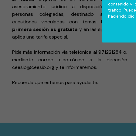
contenido y l
asesoramiento jurídico a disposición de las
tráfico. Pued
personas colegiadas, destinado a resolver
haciendo clic
cuestiones vinculadas con temas legales.
La
primera sesión es gratuita
y en las siguientes se
aplica una tarifa especial.
Pide más información vía telefónica al 971221284 o,
mediante correo electrónico a la dirección
ceesib@ceesib.org
y te informaremos.
Recuerda que estamos para ayudarte.