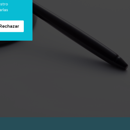
estro
rlas
Rechazar