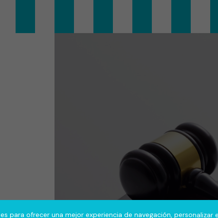
s para ofrecer una mejor experiencia de navegación, personalizar e