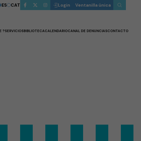
ES
CAT
Login
Ventanilla única
E ?
SERVICIOS
BIBLIOTECA
CALENDARIO
CANAL DE DENUNCIAS
CONTACTO