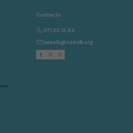
Contacto
971 22 12 84
ceesib@ceesib.org
ores